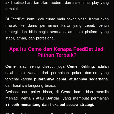
aktif setiap hari, tampilan modern, dan sistem fair play yang
terbukti!
Di FeedBet, kamu gak cuma main poker biasa. Kamu akan
masuk ke dunia permainan kartu yang cepat, penuh
strategi, dan bikin nagih semua dalam satu platform yang
stabil, aman, dan profesional.
Apa Itu Ceme dan Kenapa FeedBet Jadi
Pilihan Terbaik?
Ceme
, atau sering disebut juga
Ceme Keliling
, adalah
salah satu varian dari permainan poker domino yang
terkenal karena
putarannya cepat, aturannya sederhana
,
dan hasilnya langsung terasa.
Berbeda dari poker biasa, di Ceme kamu bisa memilih
menjadi
Pemain atau Bandar
, yang membuat permainan
ini
lebih menantang dan fleksibel secara strategi.