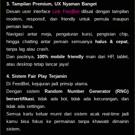
3. Tampilan Premium, UX Nyaman Banget
Desain user interface
Link FeedBet
dibuat dengan tampilan
modern, responsif, dan friendly untuk pemula maupun
pemain lama.
Navigasi antar meja, pengaturan kursi, pengisian chip,
hingga chatting antar pemain semuanya
halus & cepat
,
tanpa lag atau crash.
Dan pastinya,
100% mobile friendly
main dari HP, tablet,
atau desktop tetap lancar jaya!
4. Sistem Fair Play Terjamin
Di FeedBet, kejujuran jadi prinsip utama.
Dengan sistem
Random Number Generator (RNG)
bersertifikasi
, tidak ada bot, tidak ada kecurangan, dan
tidak ada settingan.
Semua kartu keluar murni dari sistem acak real-time jadi
kamu bisa fokus ke permainan tanpa khawatir dimainin
sistem.