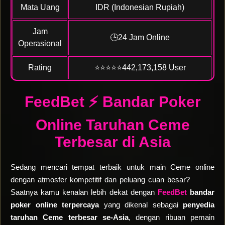
Mata Uang
IDR (Indonesian Rupiah)
Jam
🕒24 Jam Online
Operasional
Rating
⭐⭐⭐⭐⭐442,173,158 User
FeedBet ⚡️ Bandar Poker
Online Taruhan Ceme
Terbesar di Asia
Sedang mencari tempat terbaik untuk main Ceme online
dengan atmosfer kompetitif dan peluang cuan besar?
Saatnya kamu kenalan lebih dekat dengan
FeedBet
bandar
poker online terpercaya
yang dikenal sebagai
penyedia
taruhan Ceme terbesar se-Asia
, dengan ribuan pemain