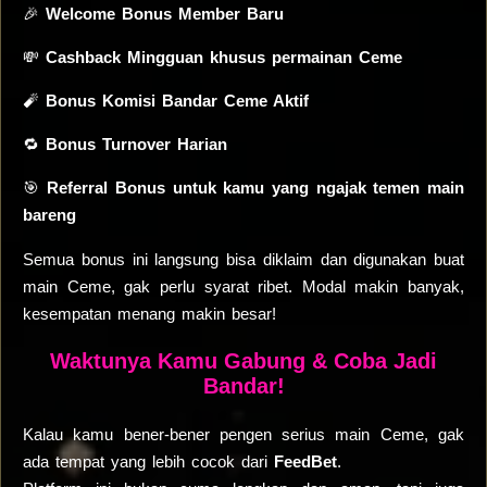
🎉
Welcome Bonus Member Baru
💸
Cashback Mingguan khusus permainan Ceme
🧨
Bonus Komisi Bandar Ceme Aktif
🔁
Bonus Turnover Harian
🎯
Referral Bonus untuk kamu yang ngajak temen main
bareng
Semua bonus ini langsung bisa diklaim dan digunakan buat
main Ceme, gak perlu syarat ribet. Modal makin banyak,
kesempatan menang makin besar!
Waktunya Kamu Gabung & Coba Jadi
Bandar!
Kalau kamu bener-bener pengen serius main Ceme, gak
ada tempat yang lebih cocok dari
FeedBet
.