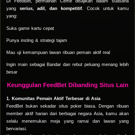
Di FeedBet, permainan Ceme disajikan dalam suasana
yang
serius, adil, dan kompetitif
. Cocok untuk kamu
yang:
Suka game kartu cepat
Punya insting & strategi tajam
Mau uji kemampuan lawan ribuan pemain aktif real
Ingin main sebagai Bandar dan rebut peluang menang lebih
besar
Keunggulan FeedBet Dibanding Situs Lain
1. Komunitas Pemain Aktif Terbesar di Asia
FeedBet bukan sekadar situs poker biasa. Dengan ribuan
member aktif harian dari berbagai negara Asia, kamu akan
selalu menemukan meja yang ramai dan lawan yang
bervariasi.