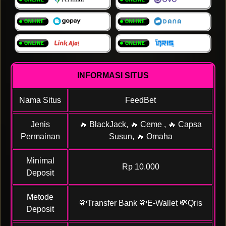
INFORMASI SITUS
Nama Situs
FeedBet
Jenis
🔥 BlackJack, 🔥 Ceme , 🔥 Capsa
Permainan
Susun, 🔥 Omaha
Minimal
Rp 10.000
Deposit
Metode
💸Transfer Bank 💸E-Wallet 💸Qris
Deposit